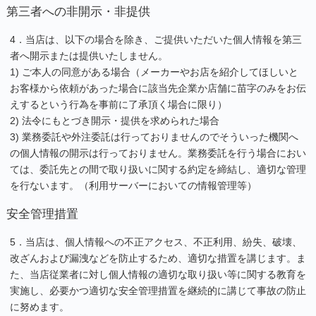
第三者への非開示・非提供
4．当店は、以下の場合を除き、ご提供いただいた個人情報を第三
者へ開示または提供いたしません。
1) ご本人の同意がある場合（メーカーやお店を紹介してほしいと
お客様から依頼があった場合に該当先企業か店舗に苗字のみをお伝
えするという行為を事前に了承頂く場合に限り）
2) 法令にもとづき開示・提供を求められた場合
3) 業務委託や外注委託は行っておりませんのでそういった機関へ
の個人情報の開示は行っておりません。業務委託を行う場合におい
ては、委託先との間で取り扱いに関する約定を締結し、適切な管理
を行ないます。（利用サーバーにおいての情報管理等）
安全管理措置
5．当店は、個人情報への不正アクセス、不正利用、紛失、破壊、
改ざんおよび漏洩などを防止するため、適切な措置を講じます。ま
た、当店従業者に対し個人情報の適切な取り扱い等に関する教育を
実施し、必要かつ適切な安全管理措置を継続的に講じて事故の防止
に努めます。