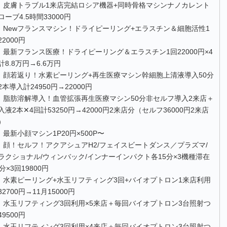
皮膚トラブル1来店完結ロシア機器+同時骨格マシンナノカレント
ローブ4.5時間33000円
Newフランスマシン！ドライピーリング+エラスチン＆細胞活性1
22000円
最新フランス医療！ドライピーリング＆エラスチン1回22000円×4
計8.8万円→6.6万円
顔若返り！水素ピーリング+再生医療マシン幹細胞上清液導入50分
2本導入計24950円→22000円
脂肪溶解導入！血管拡張再生医療マシン50分非セルフ導入2来店＋
入液2本✕4回計53250円→42000円2来店分（セルフ36000円2来店
）
最新小顔マシン1P20円×500P〜
顔！セルフ！アクアシュアH2/フェイスビートダンス／プラズマ/
ラクショナル/ウィンバック/インナーインパクト各15分×3機種滞在
0分×3回19800円
水素ピーリング+水玉リフティング3回+バイオプトロン1来店利用
32700円→11月15000円
水玉リフティング3回利用×5来店＋毎回バイオプトロン3台照射つ
49500円
水玉リフティング3回利用×4来店＋毎回バイオプトロン3台照射つ