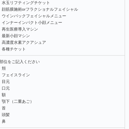
水玉リフティングチケット
顔筋膜施術orフラクショナルフェイシャル
ウインバックフェイシャルメニュー
インナーインパクト小顔メニュー
再生医療導入マシン
最新小顔マシン
高濃度水素アクアシュア
各種チケット
2部位をご記入ください
頬
フェイスライン
目元
口元
額
顎下（二重あご）
首
頭髪
鼻