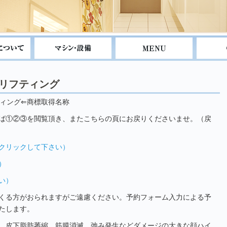
玉リフティング
ティング⇐商標取得名称
ば①②③を閲覧頂き、またこちらの頁にお戻りくださいませ。（戻
クリックして下さい）
）
い）
くる方がおられますがご遠慮ください。予約フォーム入力による予
たします。
、皮下脂肪萎縮、筋膜消滅、弛み発生などダメージの大きな顔ハイ