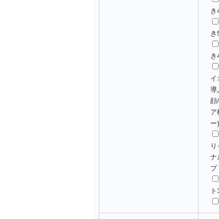
き
き
き
イ
導
顔
ア
ー
り
ナ
プ
ト