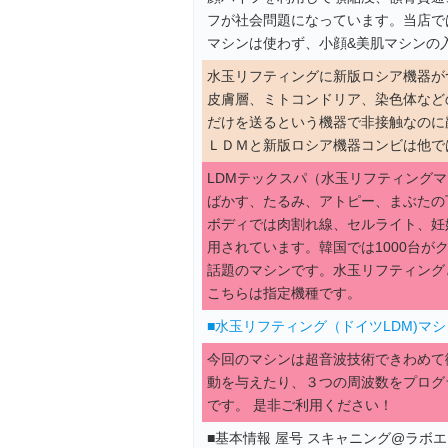
フが社会問題になっています。当店で
マシンは使わず、小顔&美肌マシンの
水玉リフティングに新版ロシア機器が
皮膚層、ミトコンドリア、染色体など
だけを送るという機器で非接触なのに
ＬＤＭと新版ロシア機器コンビは他で
LDMテックスパ（水玉リフティング
ばかす、たるみ、アトピー、まぶたの
ボディでは肉割れ線、セルライト、妊
用されています。韓国では1000台
話題のマシンです。水玉リフティング
こちらは指定機種です。
■水玉リフティング（ドイツLDM)マ
今回のマシンは超音波技術できわめて
動を与えたり、３つの周波数をプログ
です。 是非ご利用ください！
■基本情報 屋号 スキャニング@ラボ