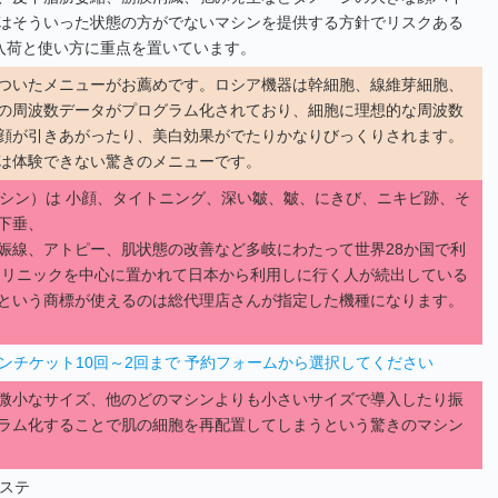
はそういった状態の方がでないマシンを提供する方針でリスクある
入荷と使い方に重点を置いています。
ついたメニューがお薦めです。ロシア機器は幹細胞、線維芽細胞、
の周波数データがプログラム化されており、細胞に理想的な周波数
顔が引きあがったり、美白効果がでたりかなりびっくりされます。
は体験できない驚きのメニューです。
マシン）は 小顔、タイトニング、深い皺、皺、にきび、ニキビ跡、そ
下垂、
娠線、アトピー、肌状態の改善など多岐にわたって世界28か国で利
がクリニックを中心に置かれて日本から利用しに行く人が続出している
という商標が使えるのは総代理店さんが指定した機種になります。
シンチケット10回～2回まで 予約フォームから選択してください
微小なサイズ、他のどのマシンよりも小さいサイズで導入したり振
ラム化することで肌の細胞を再配置してしまうという驚きのマシン
エステ