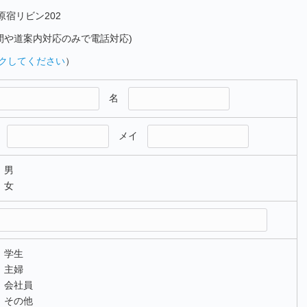
原宿リビン202
予約時間や道案内対応のみで電話対応)
クしてください
）
名
イ
メイ
男
女
学生
主婦
会社員
その他