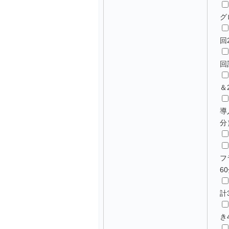
グ
回
回
＆
導
分
フ
6
計
き