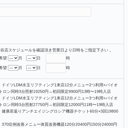
渋谷店スケジュールを確認頂き営業日より日時をご指定下さい 。
希望
月
日
時
希望
月
日
時
ドイツLDM水玉リフティング1来店12分メニュー2つ利用+バイオ
トロン同時3台照射19250円→初回限定9900円13時〜19時入店
ドイツLDM水玉リフティング1来店12分メニュー3つ利用+バイオ
トロン同時3台照射27750円→初回限定12000円11時〜19時入店
健康若返りアンチエイジングロシア機器チケット60分×3回19800
370症例改善メニュー体質改善機器120分20400円150分24000円