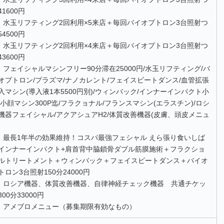
41600円
水玉リフティング2回利用×5来店＋毎回バイオプトロン3台照射つ
54500円
水玉リフティング2回利用×4来店＋毎回バイオプトロン3台照射つ
43600円
フェイシャルマシンフリー90分滞在25000円/水玉リフティング/バ
オプトロン/プラズマ/ナノカレント/フェイスビートダンス/血管拡張
入マシン(導入液1本5500円別)/ウィンバック/インナーインパクト小
/小顔マシン300P迄/フラクョナル/フランスマシン(エラスチン)/ロシ
機器フェイシャル/アクアシュアH2/体質改善機器(皮膚、頭皮メニュ
)
最長1年半の効果維持！コスパ最強フェシャル えら張り食いしば
インナーインパクト+肩首背中脇鎖骨ダブル筋膜施術＋フラクショ
ルトリートメント＋ウィンバック＋フェイスビートダンス＋バイオ
トロン3台照射150分24000円
ロシア機器、体質改善機器、自律神経チェック機器 共通チケッ
300分33000円
アメブロメニュー（募集期限有効なもの）